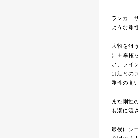
ランカーサ
ような剛
大物を狙
に主導権
い、ライ
は魚とのフ
剛性の高
また剛性
も潮に流
最後にシー