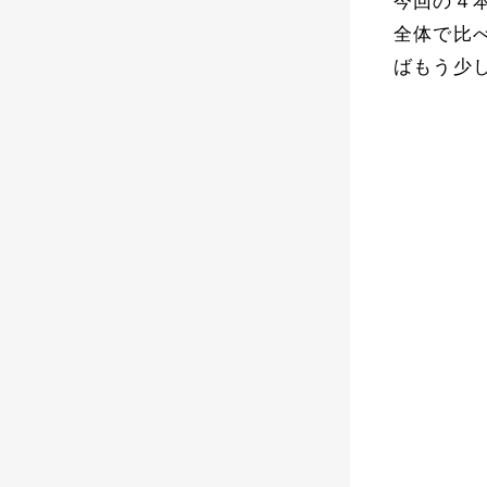
今回の４
全体で比
ばもう少