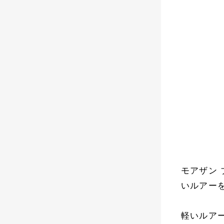
モアザン 
いルアー
軽いルア