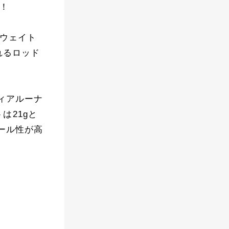
メ！
トウェイト
れるロッド
ィアルーナ
は21gと
ール性が高