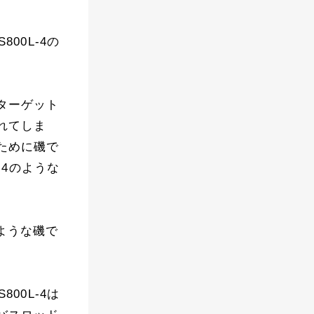
00L-4の
ターゲット
れてしま
ために磯で
-4のような
ような磯で
00L-4は