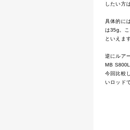
したい方は
具体的には
は35g
といえま
逆にルア
MB S8
今回比較
いロッド