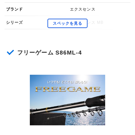
ブランド
エクスセンス
シリーズ
エクスセンス MB
重さ
141g
長さ(ft)
9.6ft
フリーゲーム S86ML-4
長さ(cm)
2.9cm
ロッドタイプ
パックロッド
継ぎ方式
並継
硬さ
ML
リールタイプ
スピニングリール
PEライン
0.5号~1.2号