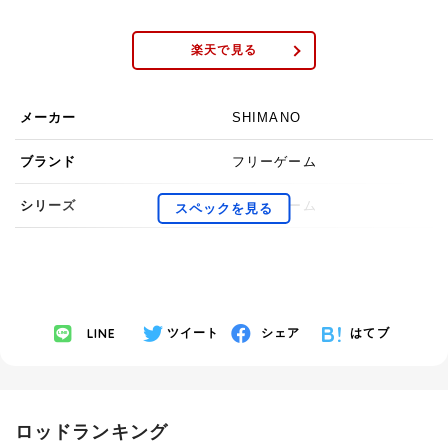
キャストウェイト
5g~32g
楽天で見る
仕舞寸法
53.3cm
メーカー
SHIMANO
ブランド
フリーゲーム
シリーズ
フリーゲーム
重さ
140g
長さ(ft)
8.6ft
LINE
ツイート
シェア
はてブ
長さ(cm)
2.59cm
ロッドタイプ
振出・テレスコ
継ぎ方式
振出
ロッドランキング