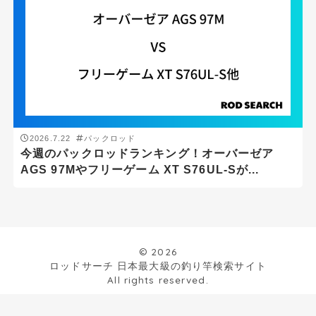
サーフ
ボート
堤防
汽水域
沖磯
磯
2026.7.22
パックロッド
今週のパックロッドランキング！オーバーゼア
船
AGS 97Mやフリーゲーム XT S76UL-Sが...
ジャンル
アジング
© 2026
エギング
ロッドサーチ 日本最大級の釣り竿検索サイト
All rights reserved.
シーバス
ショアジギング