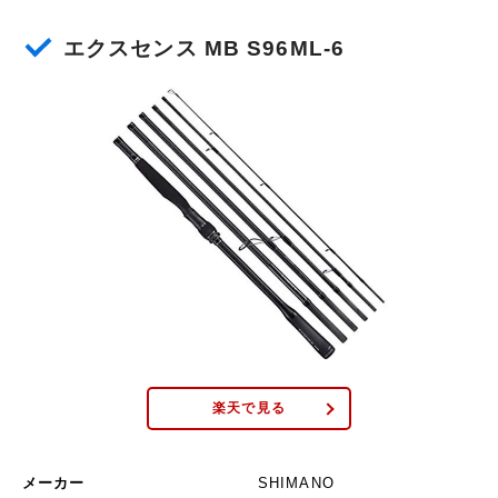
長さ(ft)
8.6ft
エクスセンス MB S96ML-6
長さ(cm)
2.59cm
ロッドタイプ
パックロッド
継ぎ方式
逆並継
硬さ
ML
リールタイプ
スピニングリール
PEライン
0.6号~1.5号
キャストウェイト
6g~28g
楽天で見る
仕舞寸法
69cm
メーカー
SHIMANO