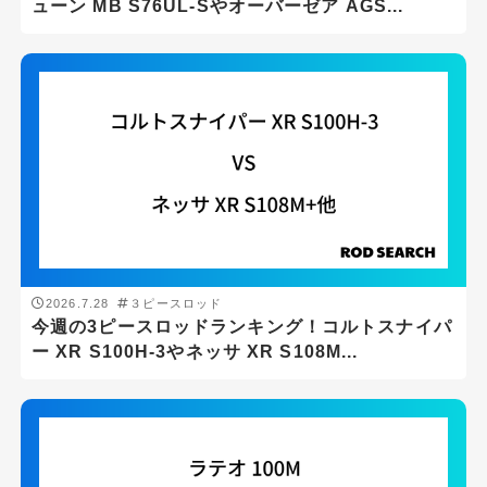
ューン MB S76UL-Sやオーバーゼア AGS...
バスフィッシング
メバリング
ライトショアジギング
ロックフィッシュゲーム
メーカー
DAIWA
SHIMANO
2026.7.28
３ピースロッド
今週の3ピースロッドランキング！コルトスナイパ
ロッドの長さ(ft)
ー XR S100H-3やネッサ XR S108M...
ft
-
ft