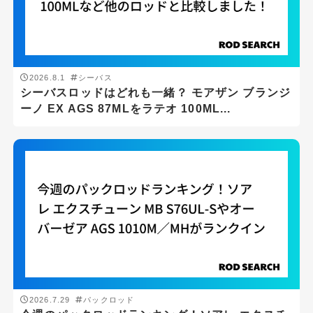
釣り場
サーフ
ボート
2026.8.1
シーバス
シーバスロッドはどれも一緒？ モアザン ブランジ
堤防
ーノ EX AGS 87MLをラテオ 100ML...
汽水域
沖磯
磯
船
ジャンル
アジング
エギング
2026.7.29
パックロッド