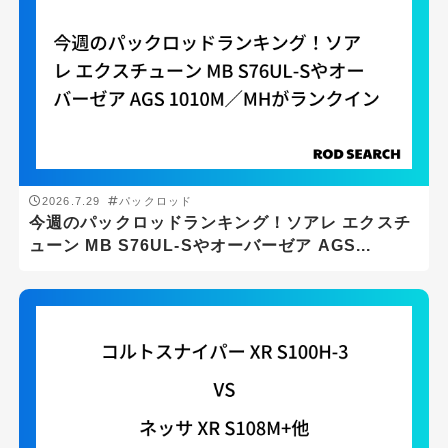
釣り場
サーフ
ボート
2026.7.29
パックロッド
堤防
今週のパックロッドランキング！ソアレ エクスチ
ューン MB S76UL-Sやオーバーゼア AGS...
汽水域
沖磯
磯
船
ジャンル