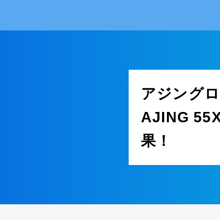
アジングロ
AJING 5
果！