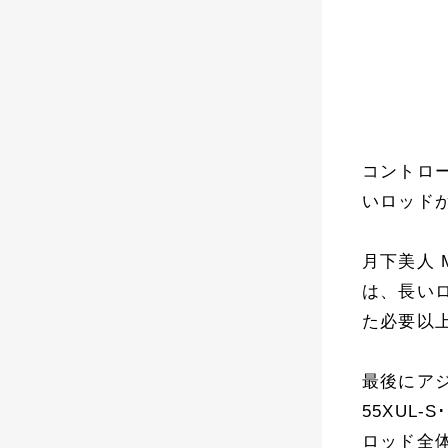
コントロー
いロッド
月下美人 M
は、長い
た必要以
最後にアジ
55XUL
ロッド全