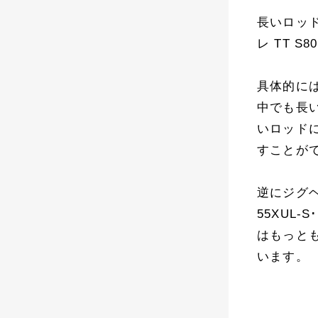
長いロッ
レ TT S
具体的には
中でも長
いロッド
すことが
逆にジグヘ
55XUL
はもっと
います。