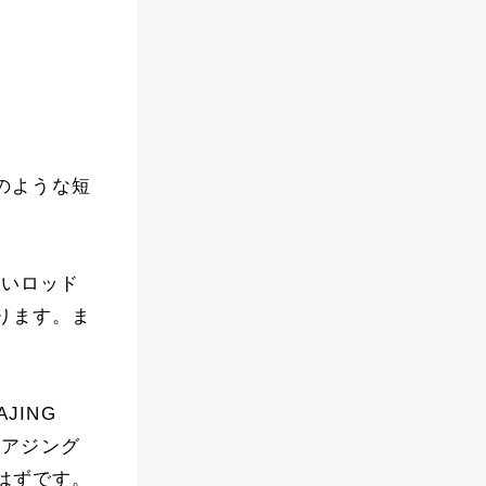
Nのような短
。短いロッド
ります。ま
JING
にアジング
はずです。