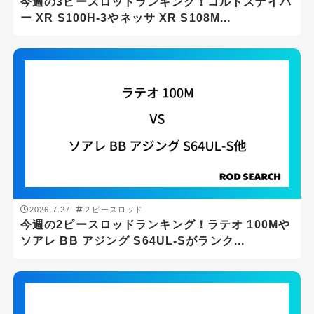
今週の3ピースロッドランキング！コルトスナイパ
タイラバ
ー XR S100H-3やネッサ XR S108M...
チニング・ブリームゲーム
トラウト
バスフィッシング
メバリング
ライトショアジギング
ロックフィッシュゲーム
メーカー
2026.7.27
２ピースロッド
今週の2ピースロッドランキング！ラテオ 100Mや
DAIWA
ソアレ BB アジング S64UL-Sがランク...
SHIMANO
ロッドの長さ(ft)