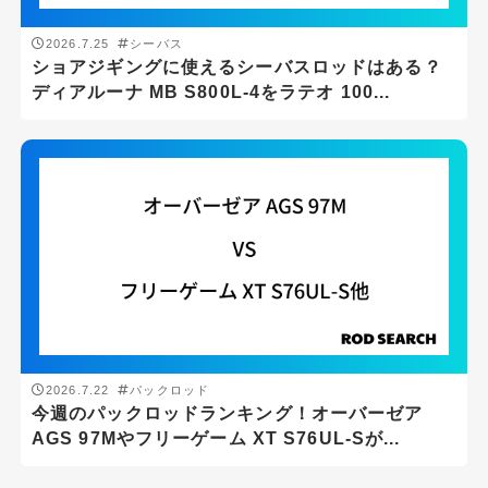
1ピースロッド
2026.7.25
シーバス
ショアジギングに使えるシーバスロッドはある？
2ピースロッド
ディアルーナ MB S800L-4をラテオ 100...
3ピースロッド
パックロッド
振出・テレスコ
仕舞寸法
cm
-
cm
2026.7.22
パックロッド
今週のパックロッドランキング！オーバーゼア
リールタイプ
AGS 97Mやフリーゲーム XT S76UL-Sが...
スピニングリール