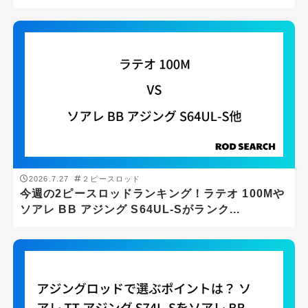
ライトショアジギング
ロックフィッシュゲーム
メーカー
DAIWA
SHIMANO
2026.7.27
２ピースロッド
ロッドの長さ(ft)
今週の2ピースロッドランキング！ラテオ 100Mや
ソアレ BB アジング S64UL-Sがランク...
ft
-
ft
ロッドの重さ(g)