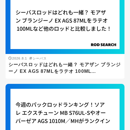
釣り場
サーフ
2026.8.1
シーバス
シーバスロッドはどれも一緒？ モアザン ブランジ
ボート
ーノ EX AGS 87MLをラテオ 100ML...
堤防
汽水域
沖磯
磯
船