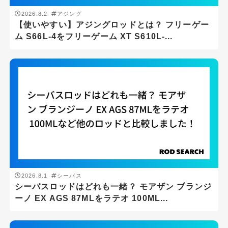
2026.8.2
アジング
磯
【使いやすい】アジングロッドとは？ フリーゲー
船
ム S66L-4をフリーゲーム XT S610L-...
ジャンル
アジング
エギング
シーバス
ショアジギング
スーパーライトショアジギング
2026.8.1
シーバス
スロージギング
シーバスロッドはどれも一緒？ モアザン ブランジ
ーノ EX AGS 87MLをラテオ 100ML...
タイラバ
チニング・ブリームゲーム