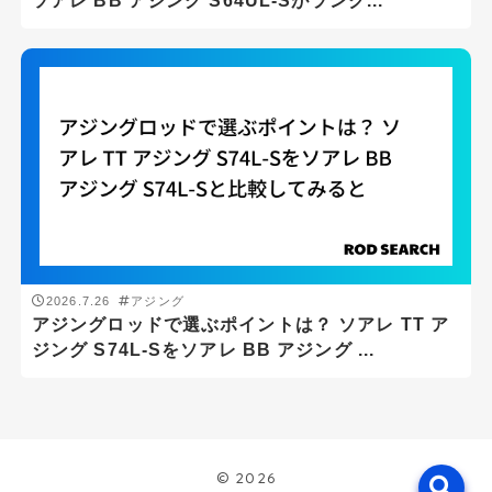
ソアレ BB アジング S64UL-Sがランク...
2ピースロッド
3ピースロッド
パックロッド
振出・テレスコ
仕舞寸法
cm
-
cm
2026.7.26
アジング
アジングロッドで選ぶポイントは？ ソアレ TT ア
ジング S74L-Sをソアレ BB アジング ...
リールタイプ
スピニングリール
ベイトリール
© 2026