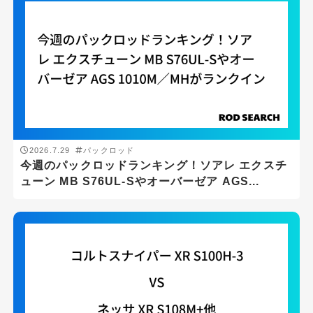
トラウト
バスフィッシング
メバリング
ライトショアジギング
ロックフィッシュゲーム
2026.7.29
パックロッド
メーカー
今週のパックロッドランキング！ソアレ エクスチ
ューン MB S76UL-Sやオーバーゼア AGS...
DAIWA
SHIMANO
ロッドの長さ(ft)
ft
-
ft