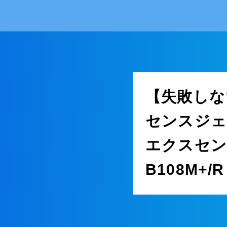
【失敗しな
センスジェノ
エクスセン
B108M+