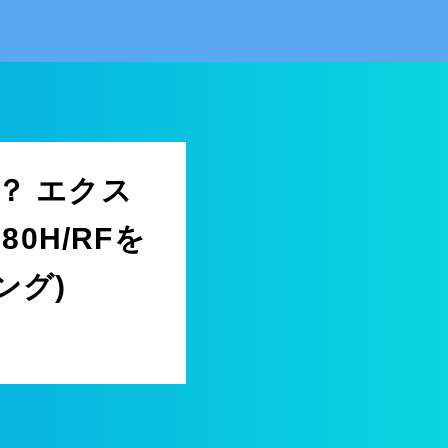
？ エクス
0H/RFを
ング)