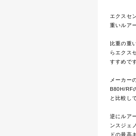
エクスセン
重いルア
比重の重
らエクスセ
すすめで
メーカー
B80H/
と比較し
逆にルア
ンスジェノ
ドの最高