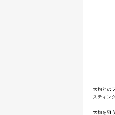
大物との
スティング
大物を狙