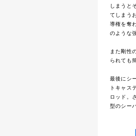
しまうと
てしまう
導権を奪わ
のような
また剛性
られても
最後にシ
トキャステ
ロッド。
型のシー