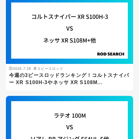
ジャンル
アジング
エギング
シーバス
ショアジギング
スーパーライトショアジギング
2026.7.28
３ピースロッド
今週の3ピースロッドランキング！コルトスナイパ
スロージギング
ー XR S100H-3やネッサ XR S108M...
タイラバ
チニング・ブリームゲーム
トラウト
バスフィッシング
メバリング