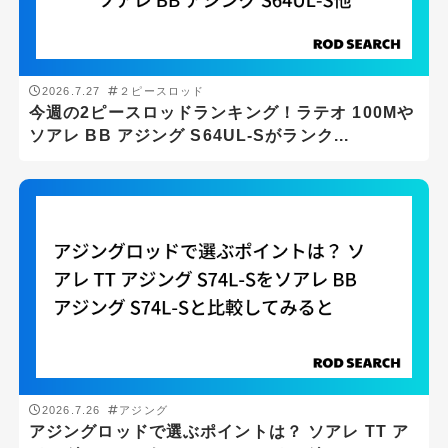
ライトショアジギング
ロックフィッシュゲーム
2026.7.27
２ピースロッド
今週の2ピースロッドランキング！ラテオ 100Mや
メーカー
ソアレ BB アジング S64UL-Sがランク...
DAIWA
SHIMANO
ロッドの長さ(ft)
ft
-
ft
ロッドの重さ(g)
2026.7.26
アジング
アジングロッドで選ぶポイントは？ ソアレ TT ア