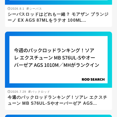
2026.8.1
シーバス
シーバスロッドはどれも一緒？ モアザン ブランジ
ーノ EX AGS 87MLをラテオ 100ML...
釣り場
サーフ
ボート
堤防
汽水域
沖磯
2026.7.29
パックロッド
今週のパックロッドランキング！ソアレ エクスチ
磯
ューン MB S76UL-Sやオーバーゼア AGS...
船